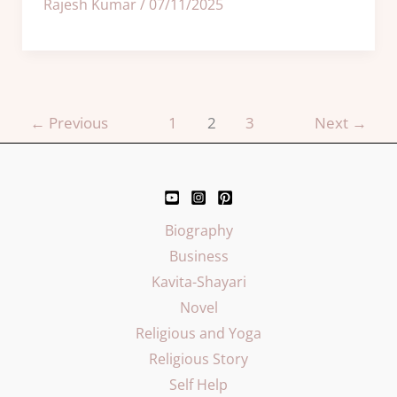
Rajesh Kumar
/
07/11/2025
←
Previous
1
2
3
Next
→
Biography
Business
Kavita-Shayari
Novel
Religious and Yoga
Religious Story
Self Help