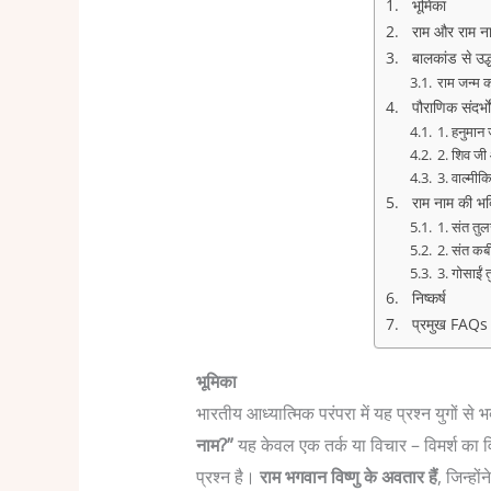
भूमिका
राम और राम ना
बालकांड से उद
राम जन्म क
पौराणिक संदर्भो
1. हनुमान 
2. शिव जी
3. वाल्मीक
राम नाम की भक्त
1. संत तु
2. संत कब
3. गोसाईं
निष्कर्ष
प्रमुख FAQs
भूमिका
भारतीय आध्यात्मिक परंपरा में यह प्रश्न युगों से भ
नाम?”
यह केवल एक तर्क या विचार – विमर्श का वि
प्रश्न है।
राम भगवान विष्णु के अवतार हैं
, जिन्हो