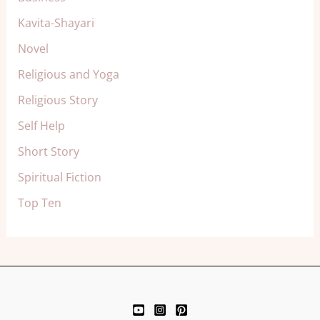
Kavita-Shayari
Novel
Religious and Yoga
Religious Story
Self Help
Short Story
Spiritual Fiction
Top Ten