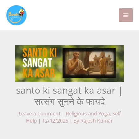
Skip
to
content
santo ki sangat ka asar |
सत्संग सुनने के फायदे
Leave a Comment
|
Religious and Yoga
,
Self
Help
|
12/12/2025
| By
Rajesh Kumar