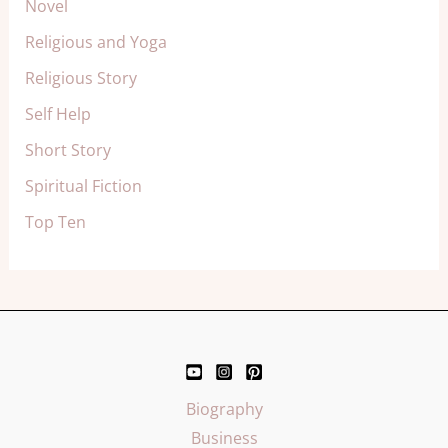
Novel
Religious and Yoga
Religious Story
Self Help
Short Story
Spiritual Fiction
Top Ten
Biography
Business