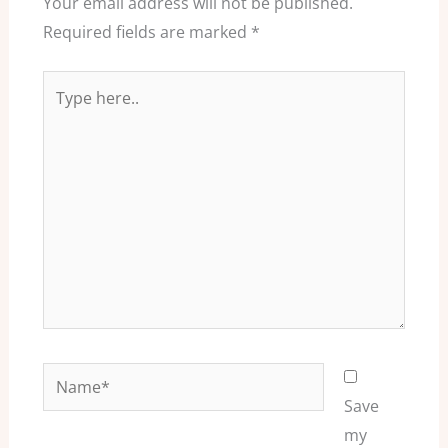
Your email address will not be published.
Required fields are marked
*
Type
here..
Name*
Save
my