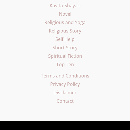
Kavita-Shayari
Novel
Religious and Yoga
Religious Story
Self Help
Short Story
Spiritual Fiction
Top Ten
Terms and Conditions
Privacy Policy
Disclaimer
Contact