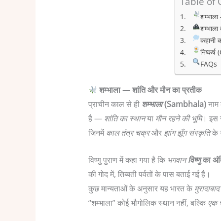
Table of
शम्भाला
शम्भाला 
कहानी क
निष्कर्
FAQs
शम्भाला — शांति और मौन का प्रतीक
प्राचीन काल से ही
शम्भाला
(Sambhala)
नाम क
है —
शांति का स्थान
या
मौन रहने की भूमि
। इस र
जिनमें
काल तंत्र चक्र
और
झांग झूँग संस्कृति
के ग
विष्णु पुराण में कहा गया है कि
भगवान
विष्णु
का अं
की गोद में, तिब्बती पर्वतों के पास बताई गई है।
कुछ मान्यताओं के अनुसार यह भारत के
मुरादाबाद
“शम्भाला” कोई भौगोलिक स्थान नहीं, बल्कि
एक च