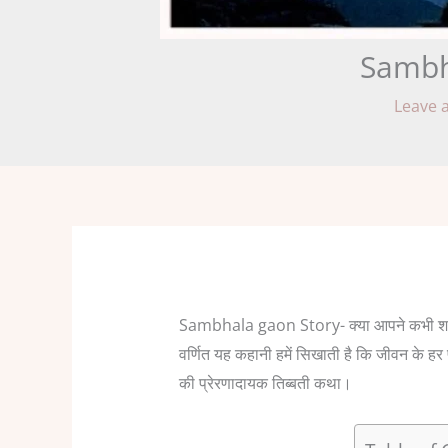
Sambha
Leave 
Sambhala gaon Story-
क्या आपने कभी शम्
वर्णित यह कहानी हमें सिखाती है कि जीवन के ह
की प्रेरणादायक तिब्बती कथा।