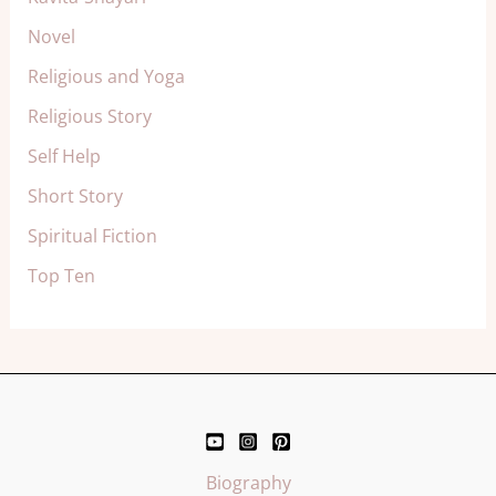
Novel
Religious and Yoga
Religious Story
Self Help
Short Story
Spiritual Fiction
Top Ten
Biography