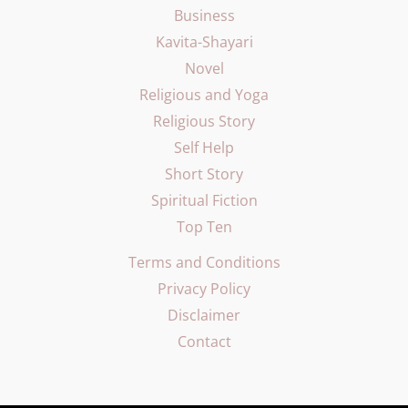
Business
Kavita-Shayari
Novel
Religious and Yoga
Religious Story
Self Help
Short Story
Spiritual Fiction
Top Ten
Terms and Conditions
Privacy Policy
Disclaimer
Contact