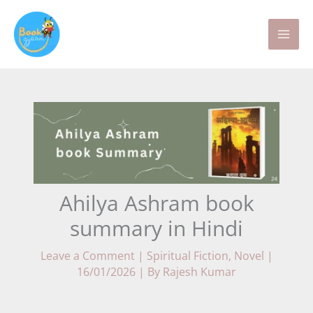
Skip
to
content
Ahilya Ashram book
summary in Hindi
Leave a Comment
|
Spiritual Fiction
,
Novel
|
16/01/2026
| By
Rajesh Kumar