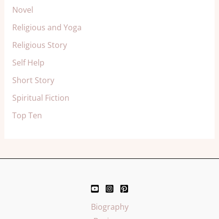
Novel
Religious and Yoga
Religious Story
Self Help
Short Story
Spiritual Fiction
Top Ten
Biography