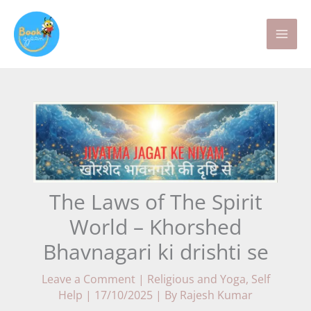
Skip
to
content
The Laws of The Spirit
World – Khorshed
Bhavnagari ki drishti se
Leave a Comment
|
Religious and Yoga
,
Self
Help
|
17/10/2025
| By
Rajesh Kumar