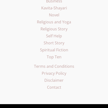
Business
Kavita-Shayari
Novel
Religious and Yoga
Religious Story
Self Help
Short Story
Spiritual Fiction
Top Ten
Terms and Conditions
Privacy Policy
Disclaimer
Contact