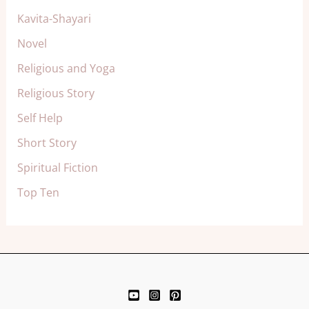
Kavita-Shayari
Novel
Religious and Yoga
Religious Story
Self Help
Short Story
Spiritual Fiction
Top Ten