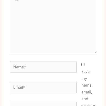
here..
Name*
Save
my
Email*
name,
email,
and
Website
website