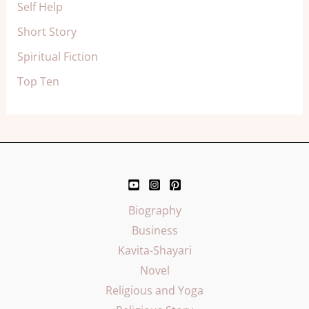
Self Help
Short Story
Spiritual Fiction
Top Ten
Biography
Business
Kavita-Shayari
Novel
Religious and Yoga